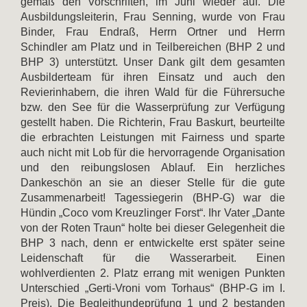
gemäß den Vorschriften, im Juni wieder auf. Die
Ausbildungsleiterin, Frau Senning, wurde von Frau
Binder, Frau Endraß, Herrn Ortner und Herrn
Schindler am Platz und in Teilbereichen (BHP 2 und
BHP 3) unterstützt. Unser Dank gilt dem gesamten
Ausbilderteam für ihren Einsatz und auch den
Revierinhabern, die ihren Wald für die Führersuche
bzw. den See für die Wasserprüfung zur Verfügung
gestellt haben. Die Richterin, Frau Baskurt, beurteilte
die erbrachten Leistungen mit Fairness und sparte
auch nicht mit Lob für die hervorragende Organisation
und den reibungslosen Ablauf. Ein herzliches
Dankeschön an sie an dieser Stelle für die gute
Zusammenarbeit! Tagessiegerin (BHP-G) war die
Hündin „Coco vom Kreuzlinger Forst“. Ihr Vater „Dante
von der Roten Traun“ holte bei dieser Gelegenheit die
BHP 3 nach, denn er entwickelte erst später seine
Leidenschaft für die Wasserarbeit. Einen
wohlverdienten 2. Platz errang mit wenigen Punkten
Unterschied „Gerti-Vroni vom Torhaus“ (BHP-G im I.
Preis). Die Begleithundeprüfung 1 und 2 bestanden